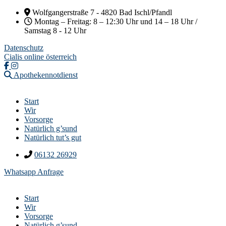
Wolfgangerstraße 7 - 4820 Bad Ischl/Pfandl
Montag – Freitag: 8 – 12:30 Uhr und 14 – 18 Uhr /
Samstag 8 - 12 Uhr
Datenschutz
Cialis online österreich
Apothekennotdienst
Start
Wir
Vorsorge
Natürlich g’sund
Natürlich tut’s gut
06132 26929
Whatsapp Anfrage
Start
Wir
Vorsorge
Natürlich g’sund