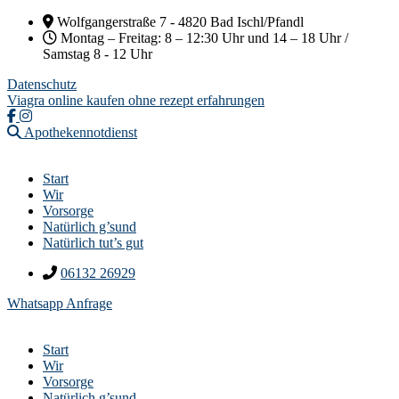
Wolfgangerstraße 7 - 4820 Bad Ischl/Pfandl
Montag – Freitag: 8 – 12:30 Uhr und 14 – 18 Uhr /
Samstag 8 - 12 Uhr
Datenschutz
Viagra online kaufen ohne rezept erfahrungen
Apothekennotdienst
Start
Wir
Vorsorge
Natürlich g’sund
Natürlich tut’s gut
06132 26929
Whatsapp Anfrage
Start
Wir
Vorsorge
Natürlich g’sund