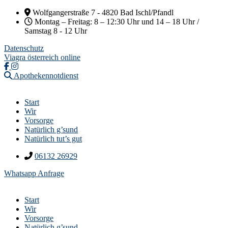
Wolfgangerstraße 7 - 4820 Bad Ischl/Pfandl
Montag – Freitag: 8 – 12:30 Uhr und 14 – 18 Uhr /
Samstag 8 - 12 Uhr
Datenschutz
Viagra österreich online
Apothekennotdienst
Start
Wir
Vorsorge
Natürlich g’sund
Natürlich tut’s gut
06132 26929
Whatsapp Anfrage
Start
Wir
Vorsorge
Natürlich g’sund